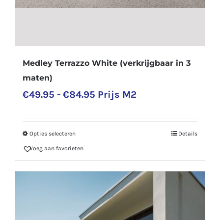
Medley Terrazzo White (verkrijgbaar in 3
maten)
Prijsklasse:
€
49.95
-
€
84.95
Prijs M2
€49.95
tot
Opties selecteren
Details
Dit
€84.95
Voeg aan favorieten
product
heeft
meerdere
variaties.
Deze
optie