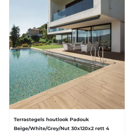
kan
gekozen
worden
op
de
productpagina
Terrastegels houtlook Padouk
Beige/White/Grey/Nut 30x120x2 rett 4