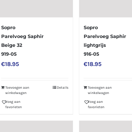
Sopro
Sopro
Parelvoeg Saphir
Parelvoeg Saphir
Beige 32
lightgrijs
919-05
916-05
€
18.95
€
18.95
Toevoegen aan
Details
Toevoegen aan
winkelwagen
winkelwagen
Voeg aan
Voeg aan
favorieten
favorieten