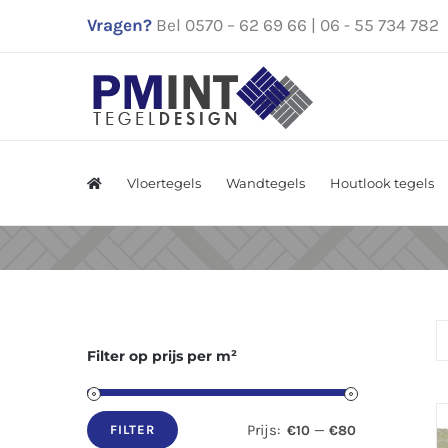
Ga
Vragen?
Bel 0570 – 62 69 66 | 06 - 55 734 782
naar
inhoud
Vloertegels
Wandtegels
Houtlook tegels
Filter op prijs per m²
Prijs:
—
€10
€80
FILTER
Min.
Max.