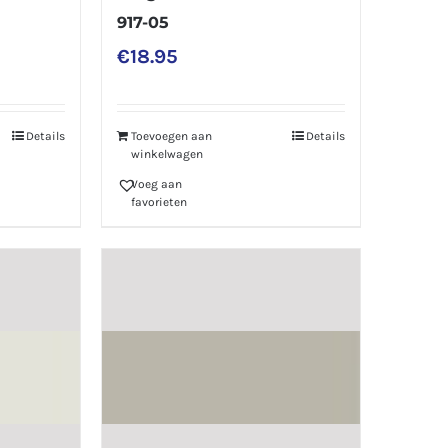
917-05
€
18.95
Details
Toevoegen aan
Details
winkelwagen
Voeg aan
favorieten