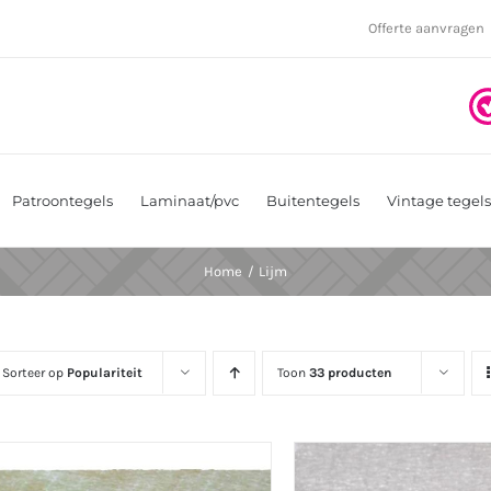
Offerte aanvragen
Patroontegels
Laminaat/pvc
Buitentegels
Vintage tegels
Home
Lijm
Sorteer op
Populariteit
Toon
33 producten