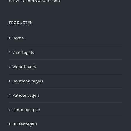
B.T.W: NL0038.02.034.B69
PRODUCTEN
Home
Vloertegels
Wandtegels
Houtlook tegels
Patroontegels
Laminaat/pvc
Buitentegels