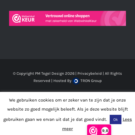
© Copyright PM Tegel Design
2026 |
Privacybeleid
| All Rights
Reserved | Hosted By
TRON Group
Facebook
Instagram
LinkedIn
We gebruiken cookies om er zeker van te zijn dat je onze
website zo goed mogelijk beleeft. Als je deze website blijft
gebruiken gaan we ervan uit dat je dat goed vindt.
Lees
Ok
De waardering van www.pmtegeldesign.nl bij
WebwinkelKeur
meer
Reviews
is 9.8/10 gebaseerd op 8 reviews.
9,8