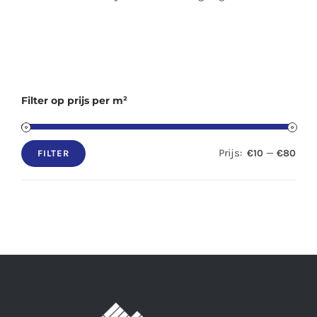
Filter op prijs per m²
Prijs:
—
€10
€80
FILTER
Min.
Max.
prijs
prijs