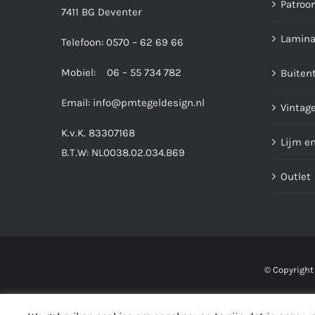
Patroo
7411 BG Deventer
Lamina
Telefoon: 0570 – 62 69 66
Mobiel: 06 – 55 734 782
Buiten
Email:
info@pmtegeldesign.nl
Vintage
K.v.K. 83307168
Lijm e
B.T.W: NL0038.02.034.B69
Outlet
© Copyright