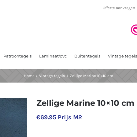
Offerte aanvragen
Patroontegels
Laminaat/pvc
Buitentegels
Vintage tegels
Home
Vintage tegels
Zellige Marine 10×10 cm
Zellige Marine 10×10 cm
€
69.95
Prijs M2