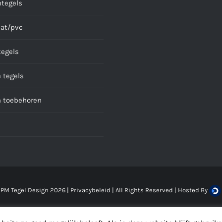
ntegels
at/pvc
tegels
 tegels
n toebehoren
 PM Tegel Design
2026 |
Privacybeleid
| All Rights Reserved | Hosted By
Facebook
Instagram
LinkedIn