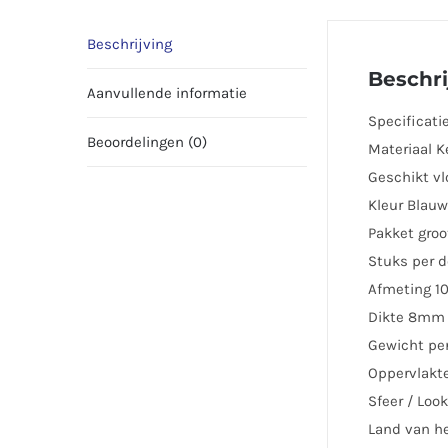
Beschrijving
Beschri
Aanvullende informatie
Specificati
Beoordelingen (0)
Materiaal 
Geschikt v
Kleur Blau
Pakket groo
Stuks per 
Afmeting 1
Dikte 8mm
Gewicht per
Oppervlakt
Sfeer / Loo
Land van h