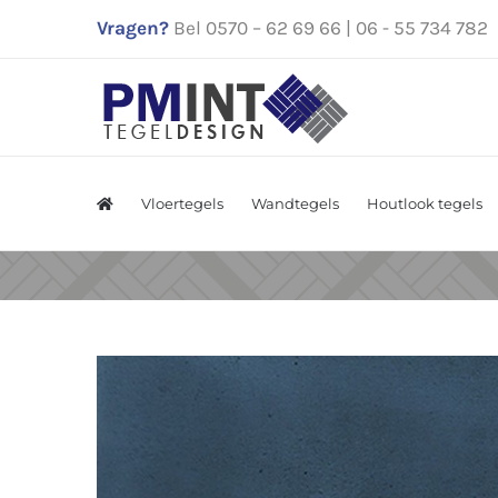
Ga
Vragen?
Bel 0570 – 62 69 66 | 06 - 55 734 782
naar
inhoud
Vloertegels
Wandtegels
Houtlook tegels