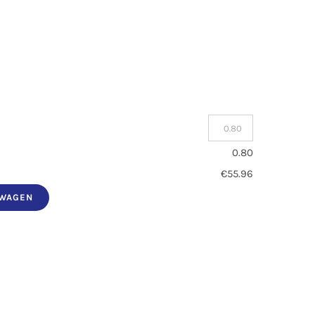
0.80
€55.96
LWAGEN