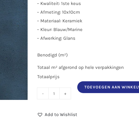
– Kwaliteit: 1ste keus
– Afmeting: 10x10cm
– Materiaal: Keramiek
– Kleur: Blauw/Marine
– Afwerking: Glans
Benodigd (m²)
Totaal m² afgerond op hele verpakkingen
Totaalprijs
TOEVOEGEN AAN WINKE
Zellige
Marine
Add to Wishlist
10x10
cm
aantal