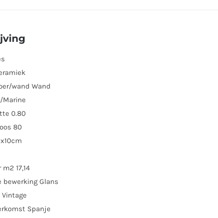
jving
es
Keramiek
loer/wand Wand
w/Marine
tte 0.80
doos 80
0x10cm
 m2 17,14
e bewerking Glans
k Vintage
erkomst Spanje