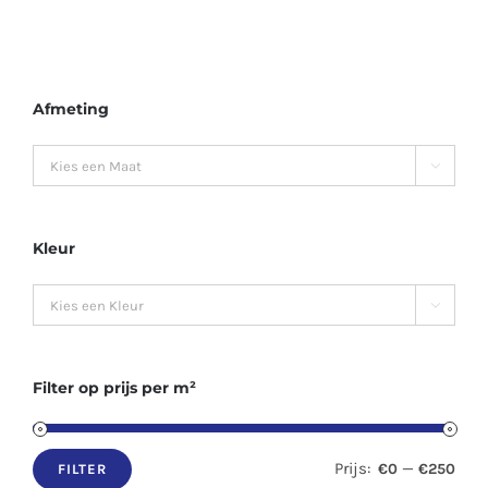
Afmeting

Kleur

Filter op prijs per m²
Prijs:
—
€0
€250
FILTER
Min.
Max.