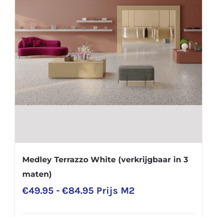
Medley Terrazzo White (verkrijgbaar in 3
maten)
Prijsklasse:
€
49.95
-
€
84.95
Prijs M2
€49.95