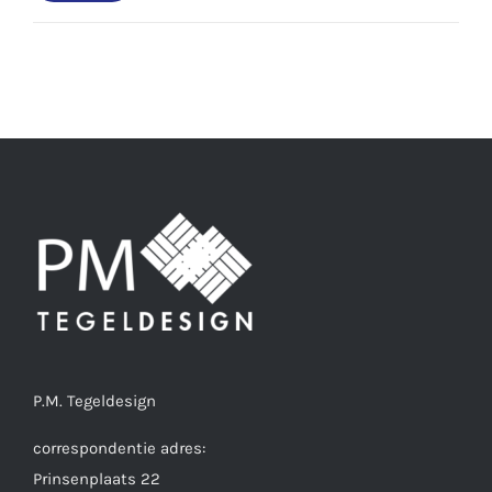
prijs
prijs
P.M. Tegeldesign
correspondentie adres:
Prinsenplaats 22