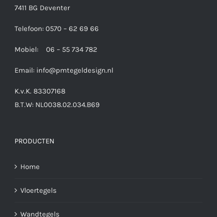
7411 BG Deventer
Telefoon: 0570 – 62 69 66
Mobiel: 06 – 55 734 782
Email:
info@pmtegeldesign.nl
K.v.K. 83307168
B.T.W: NL0038.02.034.B69
PRODUCTEN
Home
Vloertegels
Wandtegels