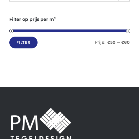
Filter op prijs per m²
Prijs:
—
€50
€60
FILTER
Min.
Max.
prijs
prijs