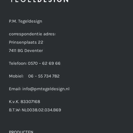
P.M. Tegeldesign
correspondentie adres:
Prinsenplaats 22
7411 BG Deventer
Telefoon: 0570 – 62 69 66
Mobiel: 06 – 55 734 782
Email:
info@pmtegeldesign.nl
K.v.K. 83307168
B.T.W: NL0038.02.034.B69
PRODUCTEN