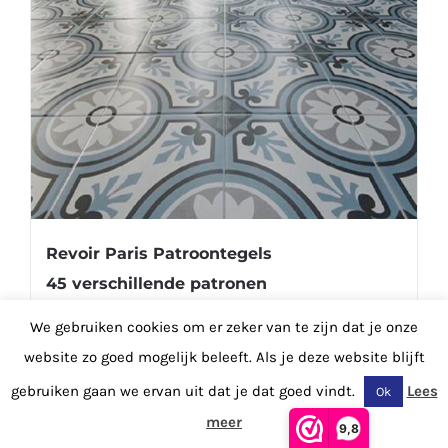
Revoir Paris Patroontegels
45 verschillende patronen
€
52.50
Prijs M2
We gebruiken cookies om er zeker van te zijn dat je onze
website zo goed mogelijk beleeft. Als je deze website blijft
gebruiken gaan we ervan uit dat je dat goed vindt.
Lees
Ok
Details
meer
Voeg aan favorieten
9,8