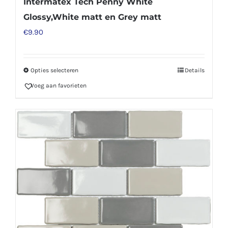
Intermatex Tech Penny White
Glossy,White matt en Grey matt
€
9.90
Opties selecteren
Details
Dit
Voeg aan favorieten
product
heeft
meerdere
variaties.
Deze
optie
kan
gekozen
worden
op