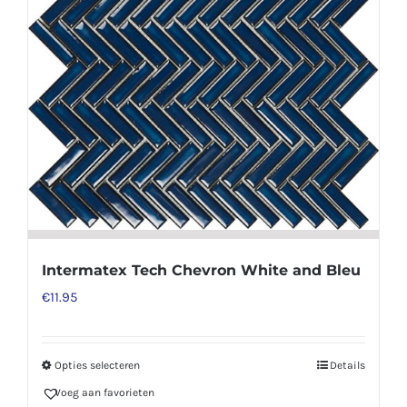
Intermatex Tech Chevron White and Bleu
€
11.95
Opties selecteren
Details
Dit
Voeg aan favorieten
product