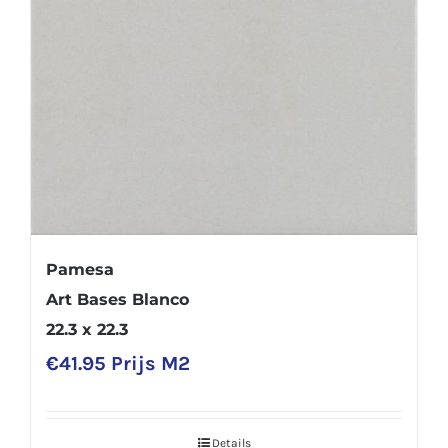
worden
op
de
productpagina
Pamesa
Art Bases Blanco
22.3 x 22.3
€
41.95
Prijs M2
Details