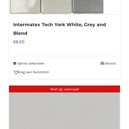
de
productpagina
Intermatex Tech York White, Grey and
Blend
€
6.20
Opties selecteren
Details
Dit
Voeg aan favorieten
product
heeft
meerdere
Niet op voorraad
variaties.
Deze
optie
kan
gekozen