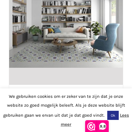
Pamesa
We gebruiken cookies om er zeker van te zijn dat je onze
Art Cassat
website zo goed mogelijk beleeft. Als je deze website blijft
22.3 x 22.3
gebruiken gaan we ervan uit dat je dat goed vindt.
Lees
Ok
€
41.95
Prijs M2
meer
9,8