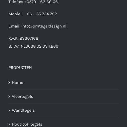
Telefoon: 0570 – 62 69 66
Mobiel: 06 – 55 734 782
Email:
info@pmtegeldesign.nl
K.v.K. 83307168
B.T.W: NL0038.02.034.B69
PRODUCTEN
Home
Vloertegels
Wandtegels
Houtlook tegels