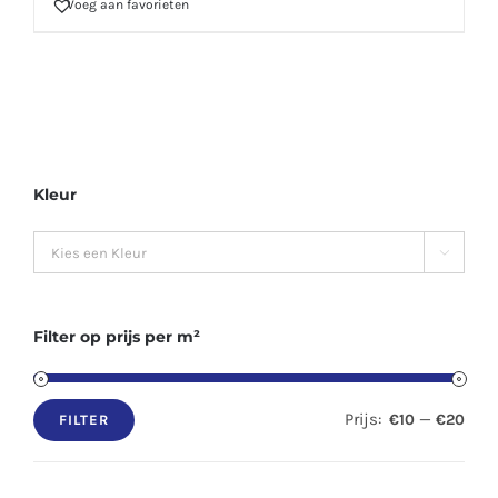
Voeg aan favorieten
Kleur

Filter op prijs per m²
Prijs:
—
€10
€20
FILTER
Min.
Max.
prijs
prijs