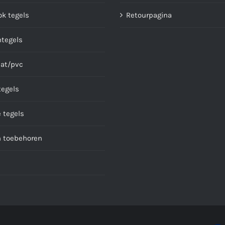
ok tegels
Retourpagina
ntegels
at/pvc
tegels
 tegels
n toebehoren