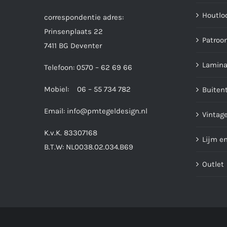
Houtlo
correspondentie adres:
Prinsenplaats 22
Patroo
7411 BG Deventer
Lamina
Telefoon: 0570 – 62 69 66
Mobiel: 06 – 55 734 782
Buiten
Email:
info@pmtegeldesign.nl
Vintage
K.v.K. 83307168
Lijm e
B.T.W: NL0038.02.034.B69
Outlet