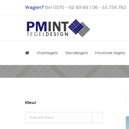
Ga
Vragen?
Bel 0570 – 62 69 66 | 06 - 55 734 782
naar
inhoud
Vloertegels
Wandtegels
Houtlook tegels
Kleur
