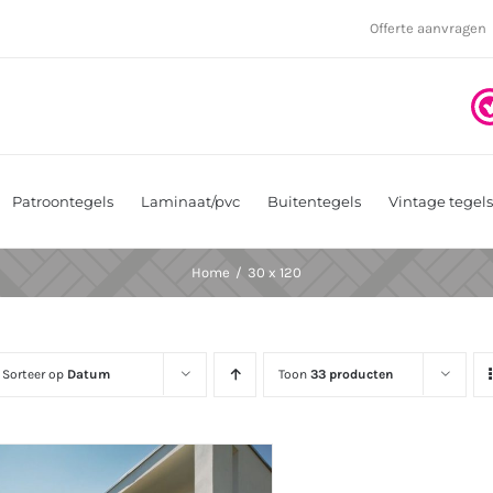
Offerte aanvragen
Patroontegels
Laminaat/pvc
Buitentegels
Vintage tegels
Home
30 x 120
Sorteer op
Datum
Toon
33 producten