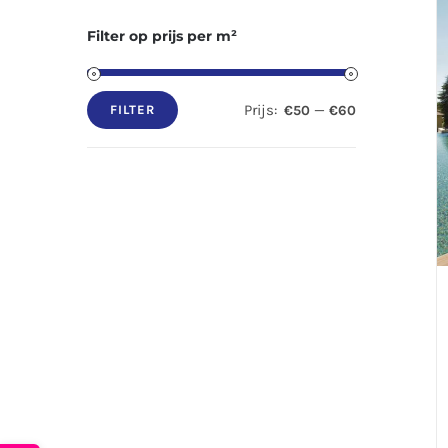
Filter op prijs per m²
Prijs:
—
€50
€60
FILTER
Min.
Max.
prijs
prijs