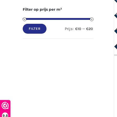
Filter op prijs per m²
Prijs:
—
€10
€20
FILTER
Min.
Max.
prijs
prijs
9,8