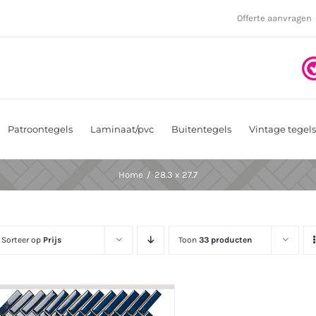
Offerte aanvragen
Patroontegels
Laminaat/pvc
Buitentegels
Vintage tegels
Home
28.3 x 27.7
Sorteer op
Prijs
Toon
33 producten