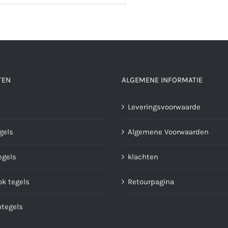
meerdere
variaties.
Deze
optie
kan
TEN
ALGEMENE INFORMATIE
gekozen
worden
Leveringsvoorwaarde
op
de
gels
Algemene Voorwaarden
productpagina
gels
klachten
ok tegels
Retourpagina
ntegels