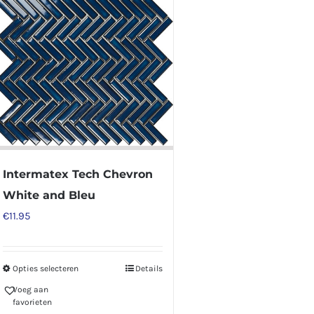
Intermatex Tech Chevron
White and Bleu
€
11.95
Opties selecteren
Details
Dit
Voeg aan
product
favorieten
heeft