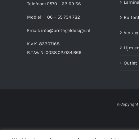
Lamina
Telefoon: 0570 – 62 69 66
Mobiel: 06 – 55 734 782
Buiten
Email:
info@pmtegeldesign.nl
Vintage
K.v.K. 83307168
Lijm e
B.T.W: NL0038.02.034.B69
Outlet
© Copyright