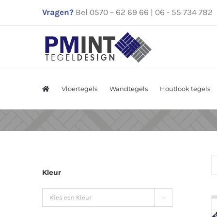
Ga
Vragen?
Bel 0570 – 62 69 66 | 06 - 55 734 782
naar
inhoud
Vloertegels
Wandtegels
Houtlook tegels
Kleur
