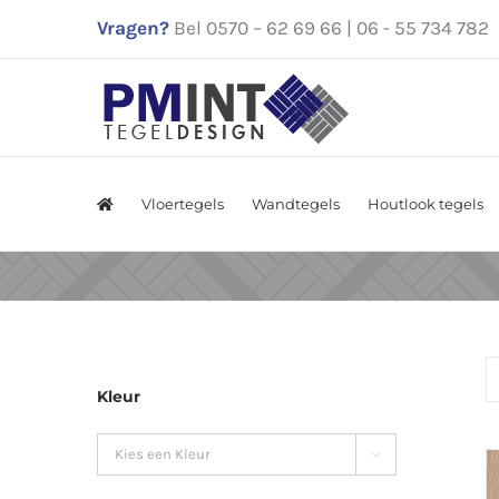
Ga
Vragen?
Bel 0570 – 62 69 66 | 06 - 55 734 782
naar
inhoud
Vloertegels
Wandtegels
Houtlook tegels
Kleur
