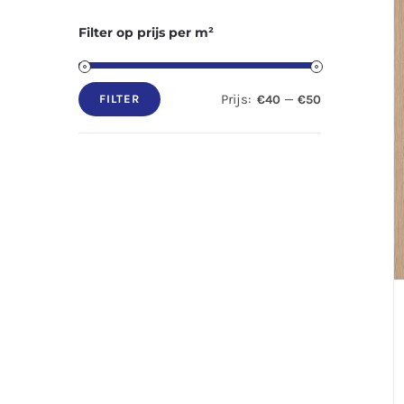
Filter op prijs per m²
Prijs:
—
€40
€50
FILTER
Min.
Max.
prijs
prijs