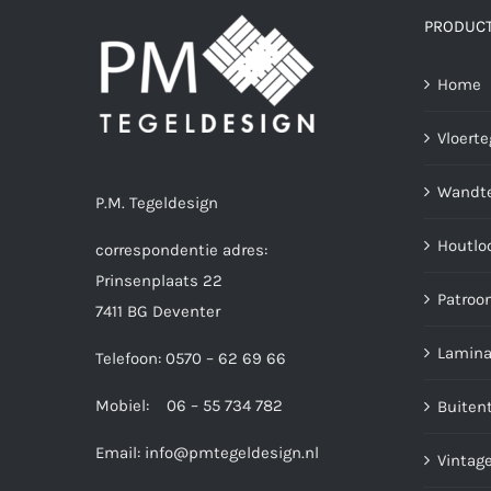
PRODUC
Home
Vloerte
Wandte
P.M. Tegeldesign
Houtlo
correspondentie adres:
Prinsenplaats 22
Patroo
7411 BG Deventer
Lamina
Telefoon: 0570 – 62 69 66
Mobiel: 06 – 55 734 782
Buiten
Email:
info@pmtegeldesign.nl
Vintage