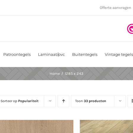
Offerte aanvragen
Patroontegels
Laminaat/pvc
Buitentegels
Vintage tegels
Home
1285 x 243
Sorteer op
Populariteit
Toon
33 producten