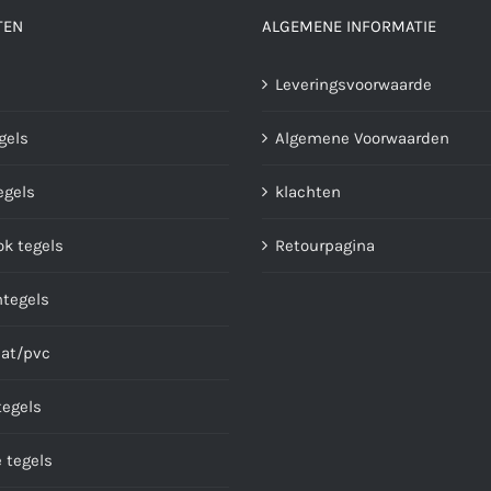
TEN
ALGEMENE INFORMATIE
Leveringsvoorwaarde
gels
Algemene Voorwaarden
gels
klachten
ok tegels
Retourpagina
ntegels
at/pvc
tegels
 tegels