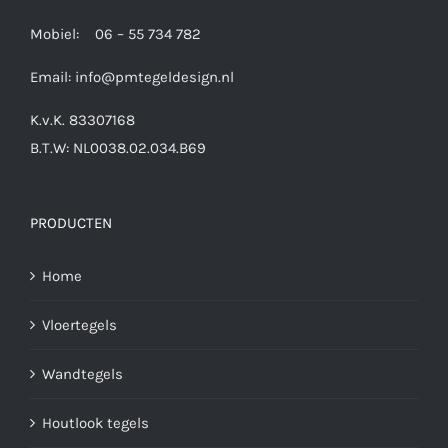
Mobiel: 06 – 55 734 782
Email:
info@pmtegeldesign.nl
K.v.K. 83307168
B.T.W: NL0038.02.034.B69
PRODUCTEN
Home
Vloertegels
Wandtegels
Houtlook tegels