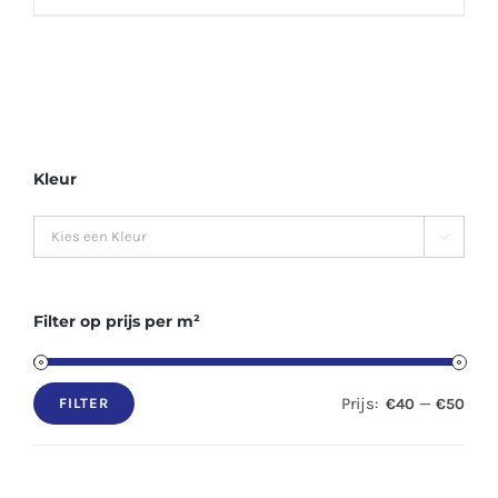
Kleur

Filter op prijs per m²
Prijs:
—
€40
€50
FILTER
Min.
Max.
prijs
prijs