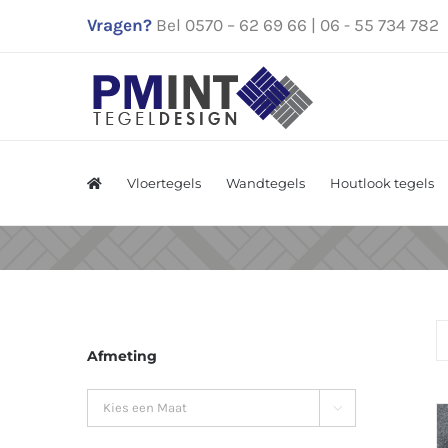
Ga
Vragen?
Bel 0570 – 62 69 66 | 06 - 55 734 782
naar
inhoud
Vloertegels
Wandtegels
Houtlook tegels
Afmeting
