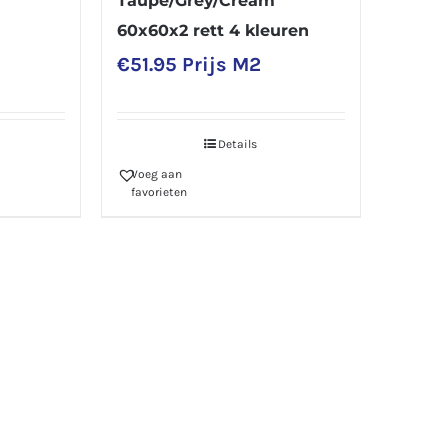
Taupe/Grey/Cream
60x60x2 rett 4 kleuren
€
51.95
Prijs M2
Details
Voeg aan
favorieten