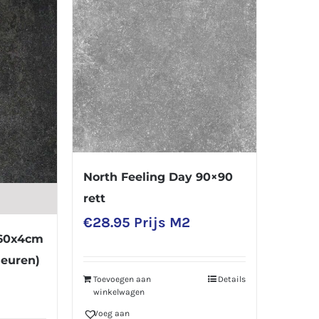
North Feeling Day 90×90
rett
€
28.95
Prijs M2
x60x4cm
leuren)
Toevoegen aan
Details
winkelwagen
Voeg aan