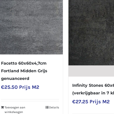
Facetto 60x60x4,7cm
Fortland Midden Grijs
genuanceerd
Infinity Stones 60
€
25.50
Prijs M2
(verkrijgbaar in 7 k
€
27.25
Prijs M2
Toevoegen aan
Details
winkelwagen