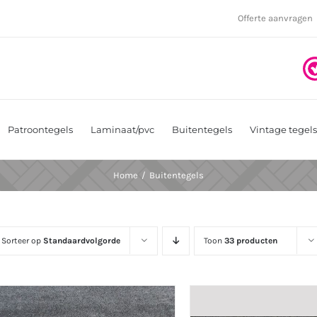
Offerte aanvragen
Patroontegels
Laminaat/pvc
Buitentegels
Vintage tegels
Home
Buitentegels
Sorteer op
Standaardvolgorde
Toon
33 producten