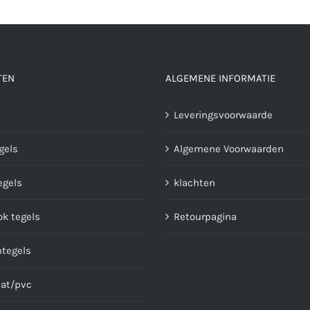
TEN
ALGEMENE INFORMATIE
Leveringsvoorwaarde
gels
Algemene Voorwaarden
gels
klachten
ok tegels
Retourpagina
ntegels
at/pvc