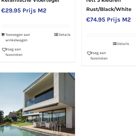
Keramische Vloertegel
rett 3 kleuren
Rust/Black/White
€
29.95
Prijs M2
€
74.95
Prijs M2
Toevoegen aan
Details
winkelwagen
Details
Voeg aan
Voeg aan
favorieten
favorieten