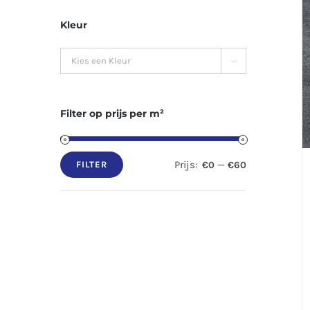
Kleur

Filter op prijs per m²
Prijs:
—
€0
€60
FILTER
Min.
Max.
prijs
prijs