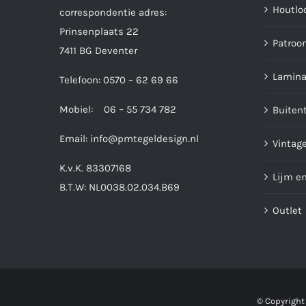
Houtlo
correspondentie adres:
Prinsenplaats 22
Patroo
7411 BG Deventer
Lamina
Telefoon: 0570 – 62 69 66
Mobiel: 06 – 55 734 782
Buiten
Email:
info@pmtegeldesign.nl
Vintage
K.v.K. 83307168
Lijm e
B.T.W: NL0038.02.034.B69
Outlet
© Copyright