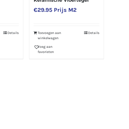
Keramische Vloertegel
€
29.95
Prijs M2
Details
Toevoegen aan
Details
winkelwagen
Voeg aan
favorieten