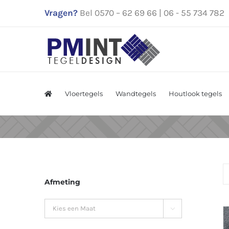
Ga
Vragen?
Bel 0570 – 62 69 66 | 06 - 55 734 782
naar
inhoud
Vloertegels
Wandtegels
Houtlook tegels
Afmeting
