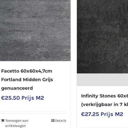
Facetto 60x60x4,7cm
Fortland Midden Grijs
genuanceerd
Infinity Stones 60
€
25.50
Prijs M2
(verkrijgbaar in 7 k
€
27.25
Prijs M2
Toevoegen aan
Details
winkelwagen