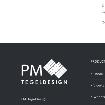
D
r
Z
PRODUC
Home
Vloerte
Wandte
P.M. Tegeldesign