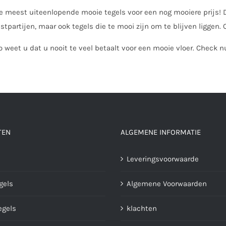
e meest uiteenlopende mooie tegels voor een nog mooiere prijs! D
estpartijen, maar ook tegels die te mooi zijn om te blijven liggen. 
o weet u dat u nooit te veel betaalt voor een mooie vloer. Check 
TEN
ALGEMENE INFORMATIE
Leveringsvoorwaarde
gels
Algemene Voorwaarden
gels
klachten