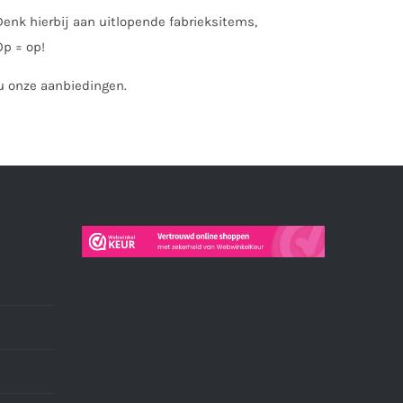
enk hierbij aan uitlopende fabrieksitems,
Op = op!
nu onze aanbiedingen.