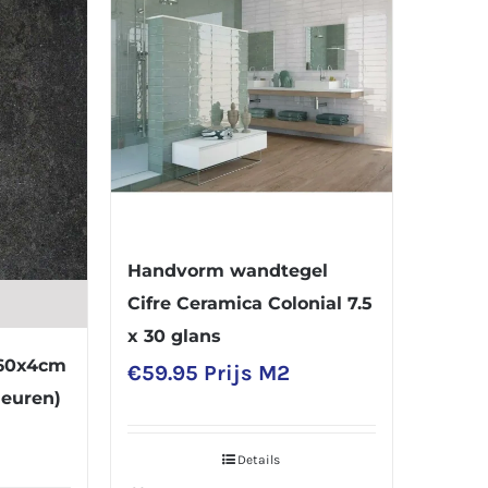
Handvorm wandtegel
Cifre Ceramica Colonial 7.5
x 30 glans
x60x4cm
€
59.95
Prijs M2
leuren)
Details