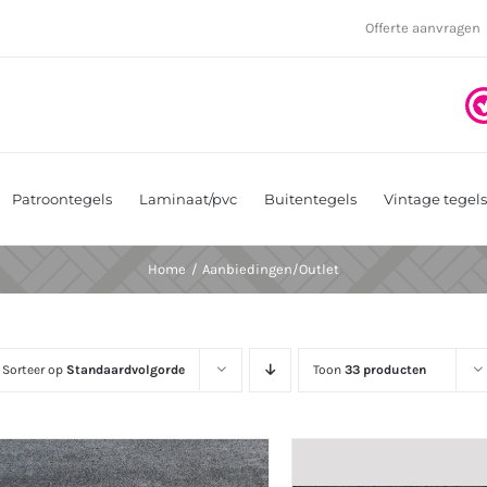
Offerte aanvragen
Patroontegels
Laminaat/pvc
Buitentegels
Vintage tegels
Home
Aanbiedingen/Outlet
Sorteer op
Standaardvolgorde
Toon
33 producten