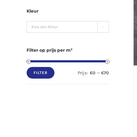
Kleur

Filter op prijs per m²
Prijs:
—
€0
€70
FILTER
Min.
Max.
prijs
prijs