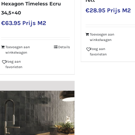
rett
Hexagon Timeless Ecru
€
28.95
Prijs M2
34,5×40
€
63.95
Prijs M2
Toevoegen aan
winkelwagen
Toevoegen aan
Details
Voeg aan
winkelwagen
favorieten
Voeg aan
favorieten