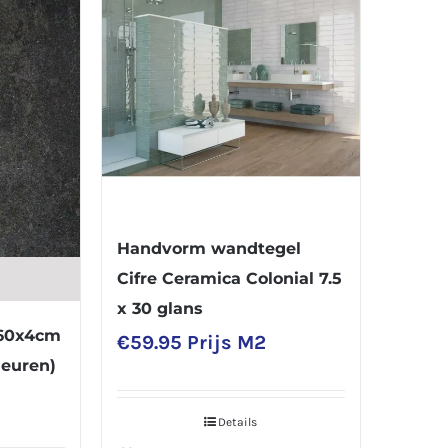
Handvorm wandtegel
Cifre Ceramica Colonial 7.5
x 30 glans
x60x4cm
€
59.95
Prijs M2
leuren)
Details