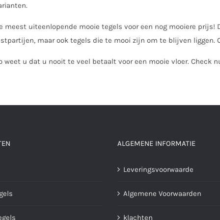
arianten.
e meest uiteenlopende mooie tegels voor een nog mooiere prijs! D
estpartijen, maar ook tegels die te mooi zijn om te blijven liggen. 
o weet u dat u nooit te veel betaalt voor een mooie vloer. Check 
TEN
ALGEMENE INFORMATIE
Leveringsvoorwaarde
gels
Algemene Voorwaarden
gels
klachten