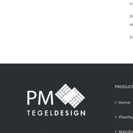
v
D
r
Z
PRODUC
Home
Vloerte
Wandte