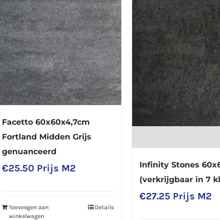
Facetto 60x60x4,7cm
Fortland Midden Grijs
genuanceerd
Infinity Stones 60
€
25.50
Prijs M2
(verkrijgbaar in 7 k
€
27.25
Prijs M2
Toevoegen aan
Details
winkelwagen