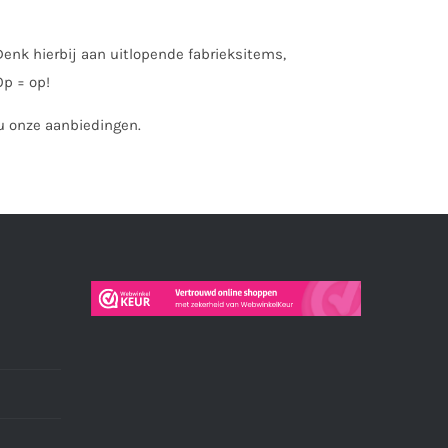
enk hierbij aan uitlopende fabrieksitems,
Op = op!
nu onze aanbiedingen.