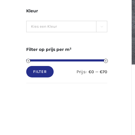
Kleur

Filter op prijs per m²
Prijs:
—
€0
€70
FILTER
Min.
Max.
prijs
prijs