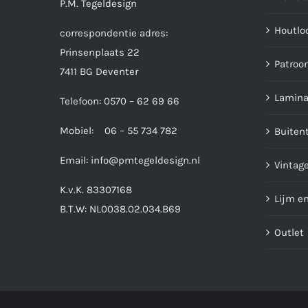
P.M. Tegeldesign
Houtlo
correspondentie adres:
Prinsenplaats 22
Patroo
7411 BG Deventer
Lamina
Telefoon: 0570 – 62 69 66
Mobiel: 06 – 55 734 782
Buiten
Email:
info@pmtegeldesign.nl
Vintage
K.v.K. 83307168
Lijm e
B.T.W: NL0038.02.034.B69
Outlet