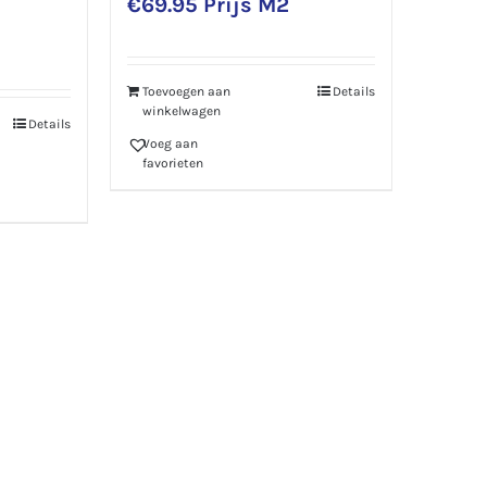
€
69.95
Prijs M2
Toevoegen aan
Details
winkelwagen
Details
Voeg aan
favorieten