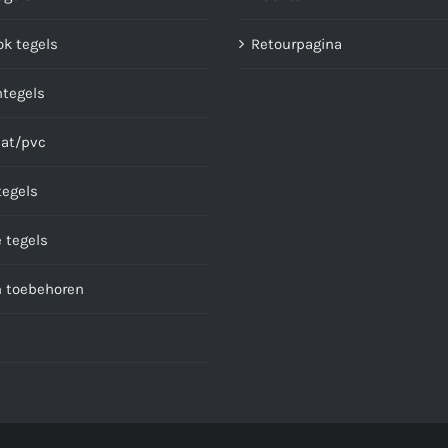
ok tegels
Retourpagina
ntegels
at/pvc
tegels
 tegels
n toebehoren