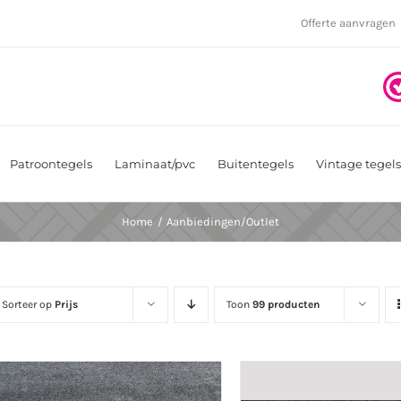
Offerte aanvragen
Patroontegels
Laminaat/pvc
Buitentegels
Vintage tegels
Home
Aanbiedingen/Outlet
Sorteer op
Prijs
Toon
99 producten