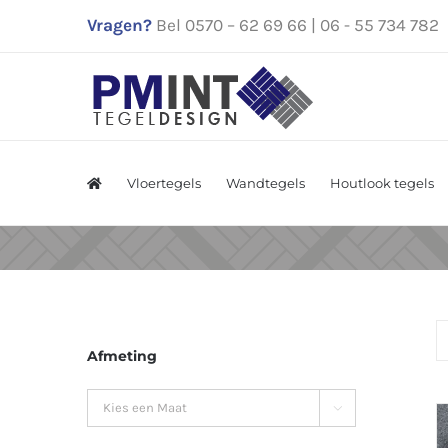
Ga
Vragen?
Bel 0570 – 62 69 66 | 06 - 55 734 782
naar
inhoud
Vloertegels
Wandtegels
Houtlook tegels
Afmeting
