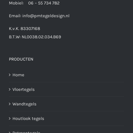
Mobiel: 06 – 55 734 782
Email:
info@pmtegeldesign.nl
K.v.K. 83307168
B.T.W: NL0038.02.034.B69
PRODUCTEN
Home
Vloertegels
Wandtegels
Houtlook tegels
Patroontegels