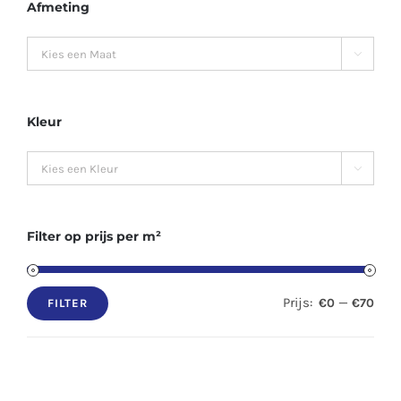
Afmeting

Kleur

Filter op prijs per m²
Prijs:
—
€0
€70
FILTER
Min.
Max.
prijs
prijs