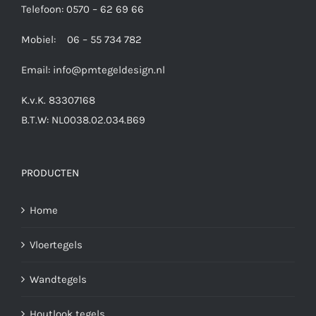
Telefoon: 0570 – 62 69 66
Mobiel: 06 – 55 734 782
Email:
info@pmtegeldesign.nl
K.v.K. 83307168
B.T.W: NL0038.02.034.B69
PRODUCTEN
Home
Vloertegels
Wandtegels
Houtlook tegels