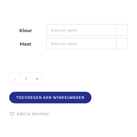
€34.43
Kleur

Maat

FZ
Urban
TOEVOEGEN AAN WINKELWAGEN
dark
/
Add to Wishlist
Light
aantal