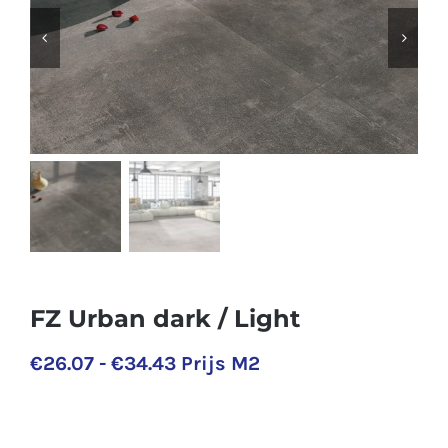
FZ Urban dark / Light
Prijsklasse:
€
26.07
-
€
34.43
Prijs M2
€26.07
tot