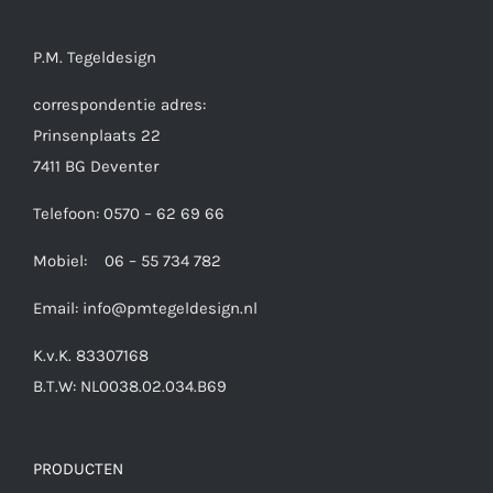
P.M. Tegeldesign
correspondentie adres:
Prinsenplaats 22
7411 BG Deventer
Telefoon: 0570 – 62 69 66
Mobiel: 06 – 55 734 782
Email:
info@pmtegeldesign.nl
K.v.K. 83307168
B.T.W: NL0038.02.034.B69
PRODUCTEN