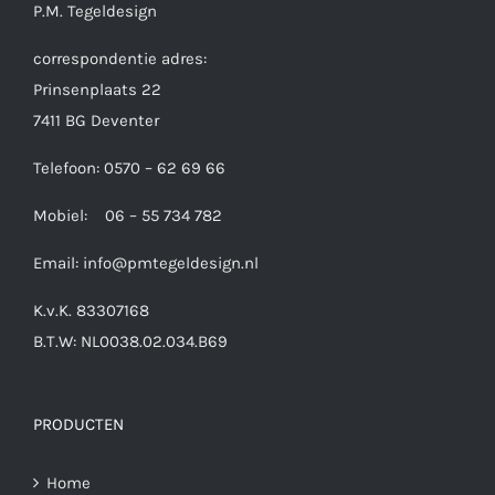
P.M. Tegeldesign
correspondentie adres:
Prinsenplaats 22
7411 BG Deventer
Telefoon: 0570 – 62 69 66
Mobiel: 06 – 55 734 782
Email:
info@pmtegeldesign.nl
K.v.K. 83307168
B.T.W: NL0038.02.034.B69
PRODUCTEN
Home