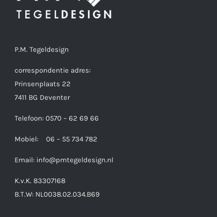
P.M. Tegeldesign
correspondentie adres:
Prinsenplaats 22
7411 BG Deventer
Telefoon: 0570 – 62 69 66
Mobiel: 06 – 55 734 782
Email:
info@pmtegeldesign.nl
K.v.K. 83307168
B.T.W: NL0038.02.034.B69