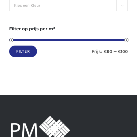

Filter op prijs per m²
Prijs:
—
€90
€100
FILTER
Min.
Max.
prijs
prijs