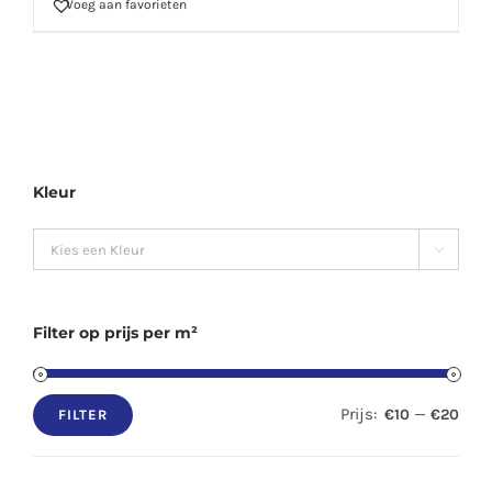
Voeg aan favorieten
Kleur

Filter op prijs per m²
Prijs:
—
€10
€20
FILTER
Min.
Max.
prijs
prijs