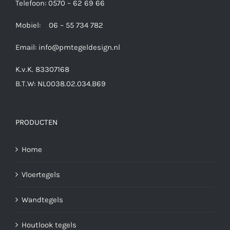
Telefoon: 0570 – 62 69 66
Mobiel: 06 – 55 734 782
Email:
info@pmtegeldesign.nl
K.v.K. 83307168
B.T.W: NL0038.02.034.B69
PRODUCTEN
Home
Vloertegels
Wandtegels
Houtlook tegels