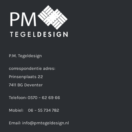
gekozen
worden
op
de
productpagina
P.M. Tegeldesign
correspondentie adres:
Prinsenplaats 22
7411 BG Deventer
Telefoon: 0570 – 62 69 66
Mobiel: 06 – 55 734 782
Email:
info@pmtegeldesign.nl