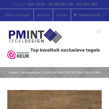
Ga
Vragen?
Bel 0570 – 62 69 66 | 06 - 55 734 782
naar
Offerte aanvragen
Over ons
Contact
WINKELWAGEN
inhoud
Top kwaliteit exclusieve tegels
Home
laminaat/pvc
P.V.C. PM PW 2005/30 914 x 152 x 2 MM