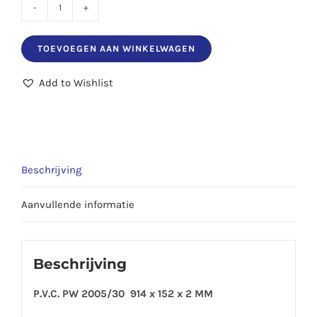
P.V.C.
PM
TOEVOEGEN AAN WINKELWAGEN
PW
2005/30
Add to Wishlist
914
x
152
x
Beschrijving
2
MM
Aanvullende informatie
aantal
Beschrijving
P.V.C. PW 2005/30 914 x 152 x 2 MM