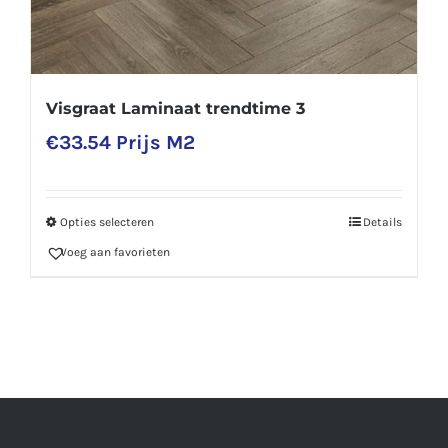
Visgraat Laminaat trendtime 3
€
33.54
Prijs M2
Opties selecteren
Details
Dit
Voeg aan favorieten
product
heeft
meerdere
variaties.
Deze
optie
kan