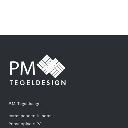
prijs
prijs
P.M. Tegeldesign
correspondentie adres:
Prinsenplaats 22