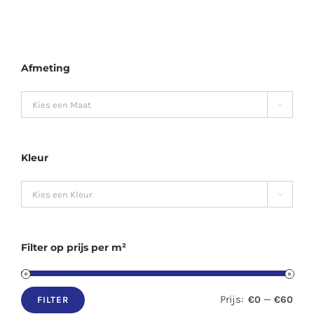
Afmeting

Kleur

Filter op prijs per m²
Prijs:
—
€0
€60
FILTER
Min.
Max.