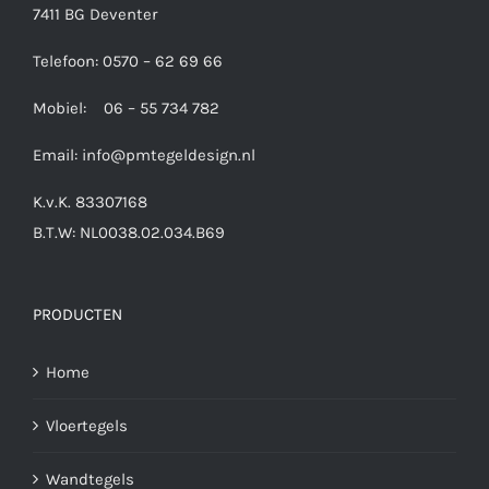
7411 BG Deventer
Telefoon: 0570 – 62 69 66
Mobiel: 06 – 55 734 782
Email:
info@pmtegeldesign.nl
K.v.K. 83307168
B.T.W: NL0038.02.034.B69
PRODUCTEN
Home
Vloertegels
Wandtegels