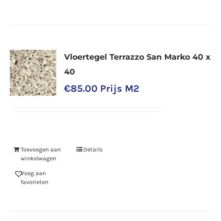
Vloertegel Terrazzo San Marko 40 x
40
€
85.00
Prijs M2
Toevoegen aan
Details
winkelwagen
Voeg aan
favorieten