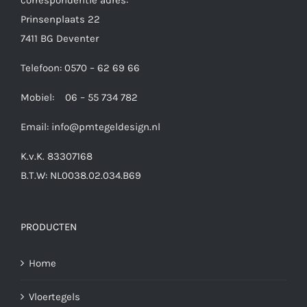
Prinsenplaats 22
7411 BG Deventer
Telefoon: 0570 – 62 69 66
Mobiel: 06 – 55 734 782
Email:
info@pmtegeldesign.nl
K.v.K. 83307168
B.T.W: NL0038.02.034.B69
PRODUCTEN
Home
Vloertegels