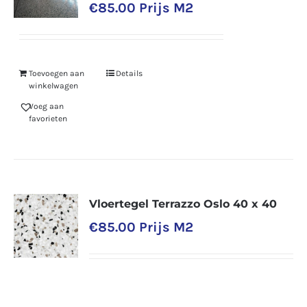
€
85.00
Prijs M2
Toevoegen aan
Details
winkelwagen
Voeg aan
favorieten
Vloertegel Terrazzo Oslo 40 x 40
€
85.00
Prijs M2