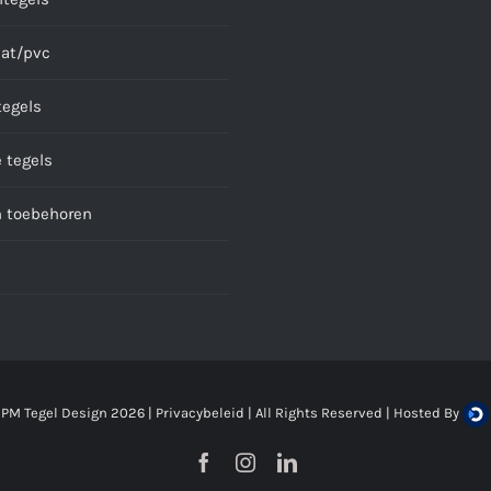
at/pvc
tegels
 tegels
n toebehoren
 PM Tegel Design
2026 |
Privacybeleid
| All Rights Reserved | Hosted By
Facebook
Instagram
LinkedIn