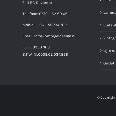
7411 BG Deventer
Lamina
Telefoon: 0570 – 62 69 66
Mobiel: 06 – 55 734 782
Buiten
Email:
info@pmtegeldesign.nl
Vintage
K.v.K. 83307168
Lijm e
B.T.W: NL0038.02.034.B69
Outlet
© Copyright