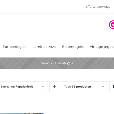
Offerte aanvragen
Patroontegels
Laminaat/pvc
Buitentegels
Vintage tegels
Home
Buitentegels
Sorteer op
Populariteit
Toon
66 producten