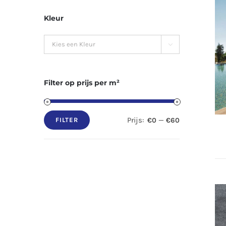
Kleur

Filter op prijs per m²
Prijs:
—
€0
€60
FILTER
Min.
Max.
prijs
prijs