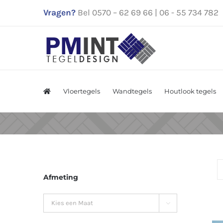
Ga
Vragen?
Bel 0570 – 62 69 66 | 06 - 55 734 782
naar
inhoud
Vloertegels
Wandtegels
Houtlook tegels
Afmeting
