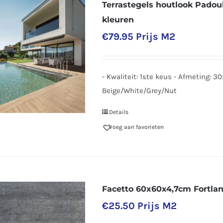
Terrastegels houtlook Padou
kleuren
€
79.95
Prijs M2
- Kwaliteit: 1ste keus - Afmeting: 3
Beige/White/Grey/Nut
Details
Voeg aan favorieten
Facetto 60x60x4,7cm Fortla
€
25.50
Prijs M2